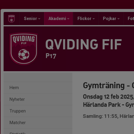
Senior
Akademi
Flickor
Pojkar
Fot
QVIDING FIF
P17
Gymträning - 
Hem
Onsdag 12 feb 2025,
Nyheter
Härlanda Park - G
Truppen
Samling: 11:55, Härl
Matcher