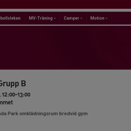
bollsleken
MV-Träning
Camper
Motion
Grupp B
 12:00-13:00
ymmet
anda Park omklädningsrum bredvid gym