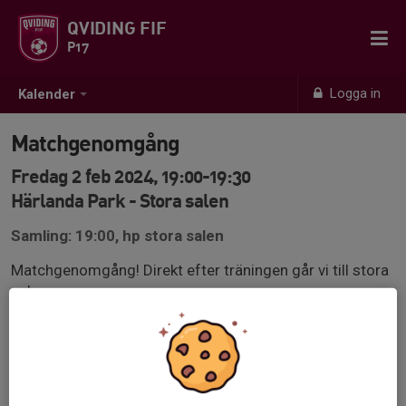
QVIDING FIF
P17
Logga in
Kalender
Matchgenomgång
Fredag 2 feb 2024, 19:00-19:30
Härlanda Park - Stora salen
Samling: 19:00, hp stora salen
Matchgenomgång! Direkt efter träningen går vi till stora
salen.