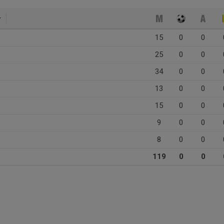
15
0
0
25
0
0
34
0
0
13
0
0
15
0
0
9
0
0
8
0
0
119
0
0