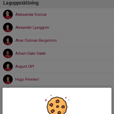
Laguppställning
Aleksandar Koncar
Alexander Ljunggren
Alvar Östman Bergström
Arham Dakir Salah
August Ulff
Hugo Pennlert
Leon Hagman Deras
Levi Renlund