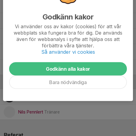
Moayad Alshehab
Godkänn kakor
Otto Wiberg
Vi använder oss av kakor (cookies) för att vår
webbplats ska fungera bra för dig. De används
Sam Wigers
även för webbanalys i syfte att hjälpa oss att
förbättra våra tjänster.
Så använder vi cookies
Sebastian Strandelin Nyberg
Theo Hällfärdsson
Godkänn alla kakor
Bara nödvändiga
Ledare
Jimmie Östman
Tränare
Nils Pennlert
Tränare
Referat