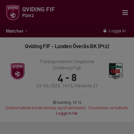
QVIDING FIF
P2012
Logga in
Matcher
Qviding FIF - Lunden Överås BK (P12)
Träningsmatcher Ungdomar
Göteborg Pojk
4 - 8
23 feb 2025, 14:15, Härlanda 21
Samling 13:15
Endast kallade kunde anmäla sig till aktiviteten. 15 personer var kallade.
Logga in här