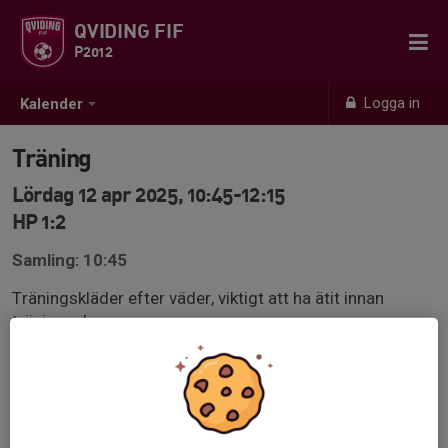
QVIDING FIF
P2012
Logga in
Kalender
Träning
Lördag 12 apr 2025, 10:45-12:15
HP 1:2
Samling: 10:45
Träningskläder efter väder, viktigt att ha ätit innan
träningen!
Benskydd på och egen vattenflaska!