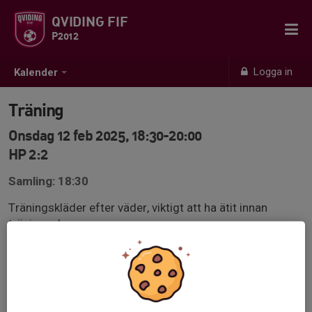
QVIDING FIF
P2012
Logga in
Kalender
Träning
Onsdag 12 feb 2025, 18:30-20:00
HP 2:2
Samling: 18:30
Träningskläder efter väder, viktigt att ha ätit innan
träningen!
Benskydd på och egen vattenflaska!