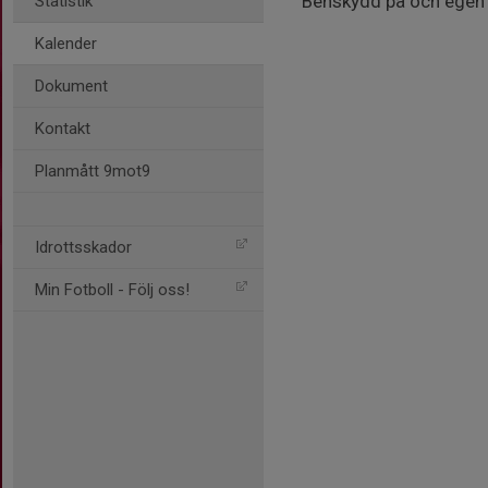
Benskydd på och egen 
Statistik
Kalender
Dokument
Kontakt
Planmått 9mot9
Idrottsskador
Min Fotboll - Följ oss!