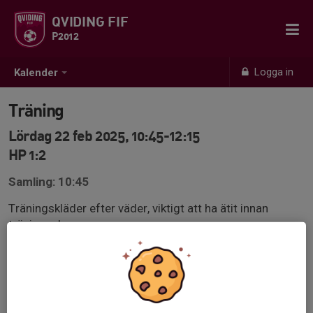
QVIDING FIF
P2012
Logga in
Kalender
Träning
Lördag 22 feb 2025, 10:45-12:15
HP 1:2
Samling: 10:45
Träningskläder efter väder, viktigt att ha ätit innan
träningen!
Benskydd på och egen vattenflaska!