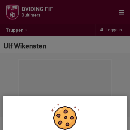
QVIDING FIF
Oldtimers
Logga in
Truppen
Ulf Wikensten
Position
-