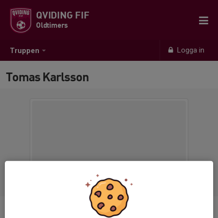
QVIDING FIF
Oldtimers
Logga in
Truppen
Tomas Karlsson
Position
-