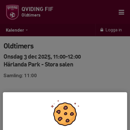
QVIDING FIF
Oldtimers
Logga in
Kalender
Oldtimers
Onsdag 3 dec 2025, 11:00-12:00
Härlanda Park - Stora salen
Samling: 11:00