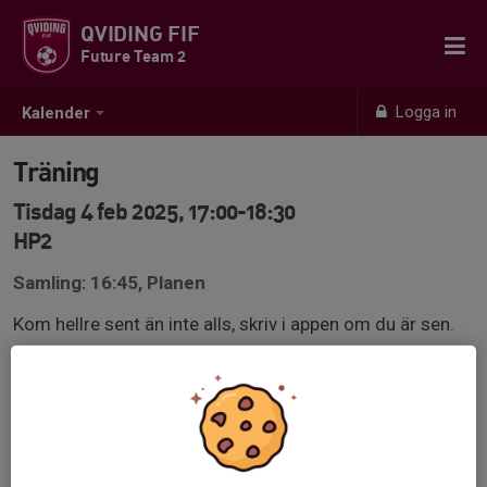
QVIDING FIF
Future Team 2
Logga in
Kalender
Träning
Tisdag 4 feb 2025, 17:00-18:30
HP2
Samling: 16:45, Planen
Kom hellre sent än inte alls, skriv i appen om du är sen.