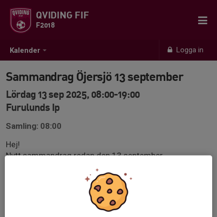
QVIDING FIF
F2018
Logga in
Kalender
Sammandrag Öjersjö 13 september
Lördag 13 sep 2025, 08:00-19:00
Furulunds Ip
Samling: 08:00
Hej!
Nytt sammandrag redan den 13 september.
Vi behöver ha svar redan nu på tisdagen den 2
september. Vi hoppas att så många som möjligt kan
vara med ✊
Mer info om spelschema kommer så snart vi vet.