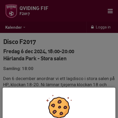
QVIDING FIF
F2017
Logga in
Kalender
Disco F2017
Fredag 6 dec 2024, 18:00-20:00
Härlanda Park - Stora salen
Samling: 18:00
Den 6 december anordnar vi ett lagdisco i stora salen på
HP, klockan 18-20. Ni lämnar tjejerna klockan 18 och
hämtar igen när discot är slut. Tränarna och
föräldragruppen kommer vara på plats. Vi kommer att
ordna pizza och lite snacks, och hitta på skojiga
aktiviteter ihop. Vi önskar att ni svarar på kallelsen
senast den 29/11, detta för att vi ska kunna planera