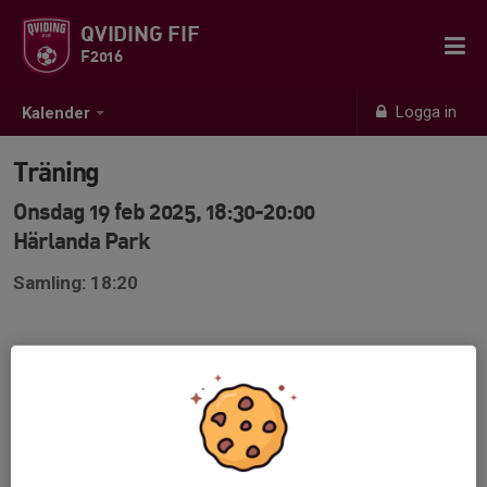
QVIDING FIF
F2016
Logga in
Kalender
Träning
Onsdag 19 feb 2025, 18:30-20:00
Härlanda Park
Samling: 18:20