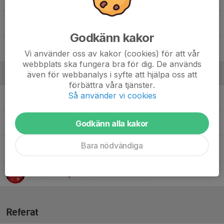
10. Ruth Ask
Godkänn kakor
17. Vera Lindgren
Vi använder oss av kakor (cookies) för att vår
webbplats ska fungera bra för dig. De används
Ledare
även för webbanalys i syfte att hjälpa oss att
förbättra våra tjänster.
Så använder vi cookies
Alexander Lundqvist
Huvudtränare
Godkänn alla kakor
Emil Borg
Assisterande tränare
Bara nödvändiga
Lina Karlsson
Assisterande tränare
Rickard Knape
Assisterande tränare
Referat