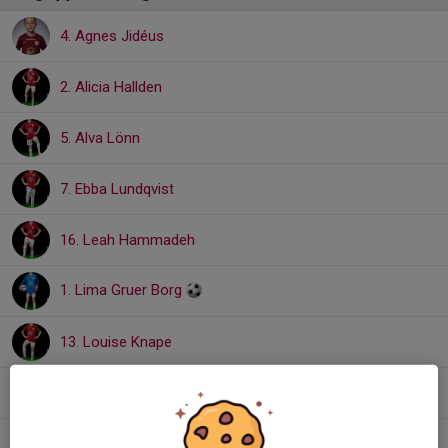
4. Agnes Jidéus
2. Alicia Hallden
5. Alva Lönn
7. Ebba Lundqvist
16. Leah Hammadeh
1. Lima Gruer Borg
13. Louise Knape
11. Malou Öster
3. Mira Belfrage