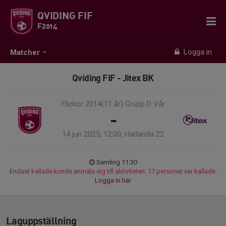
QVIDING FIF
F2014
Logga in
Matcher
Qviding FIF - Jitex BK
Flickor 2014(11 år) Grupp D Vår
-
14 jun 2025, 12:00, Härlanda 22
Samling 11:30
Endast kallade kunde anmäla sig till aktiviteten. 17 personer var kallade.
Logga in här
Laguppställning