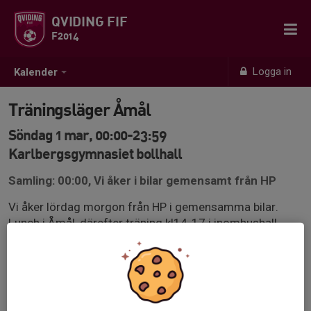
QVIDING FIF
F2014
Logga in
Kalender
Träningsläger Åmål
Söndag 1 mar, 00:00-23:59
Karlbergsgymnasiet bollhall
Samling: 00:00, Vi åker i bilar gemensamt från HP
Vi åker lördag morgon från HP i gemensamma bilar.
Lunch i Åmål, därefter träning kl14-17 i inomhushall
med konstgräs. Övernattning i scoutstuga likt Skatås så
ta med luftmadrass sovsäck mm. Middag å snacks på
kvällen. Frukost i stugan på morgonen. Träning eller
träningsmatch 9.30-11.30. Lunch och därefter rullar vi
hemåt. För att täcka kostnaden för hallhyror och boende