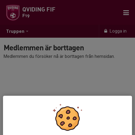
QVIDING FIF
F19
Logga in
Truppen
Medlemmen är borttagen
Medlemmen du försöker nå är borttagen från hemsidan.