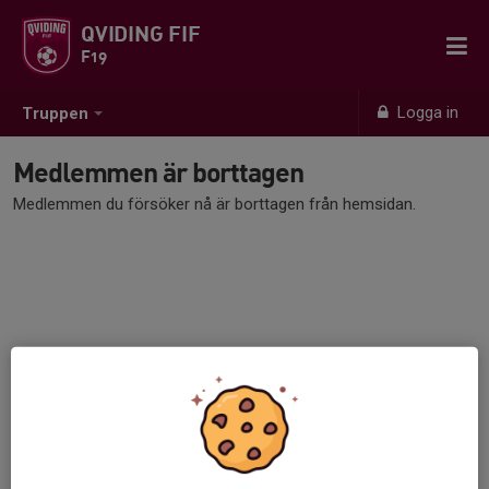
QVIDING FIF
F19
Logga in
Truppen
Medlemmen är borttagen
Medlemmen du försöker nå är borttagen från hemsidan.