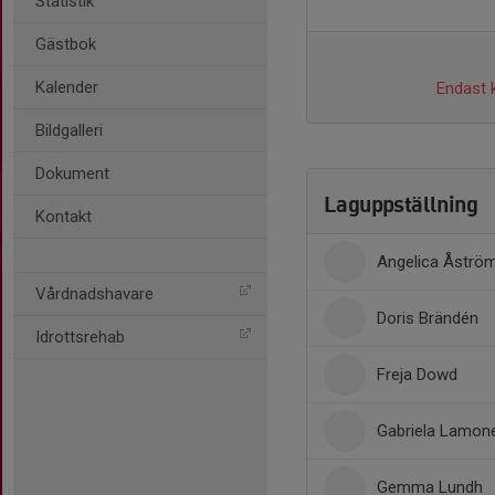
Statistik
Gästbok
Kalender
Endast k
Bildgalleri
Dokument
Laguppställning
Kontakt
Angelica Åströ
Vårdnadshavare
Doris Brändén
Idrottsrehab
Freja Dowd
Gabriela Lamon
Gemma Lundh