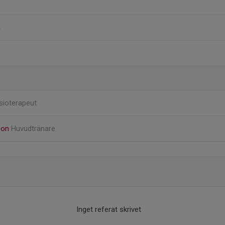
n
sioterapeut
son
Huvudtränare
Inget referat skrivet