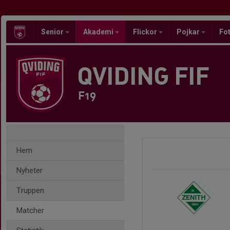
Senior
Akademi
Flickor
Pojkar
Fot
QVIDING FIF
F19
Hem
Nyheter
Truppen
Matcher