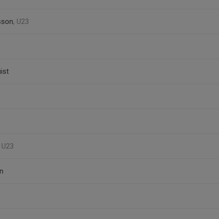
tsson
, U23
ist
, U23
n