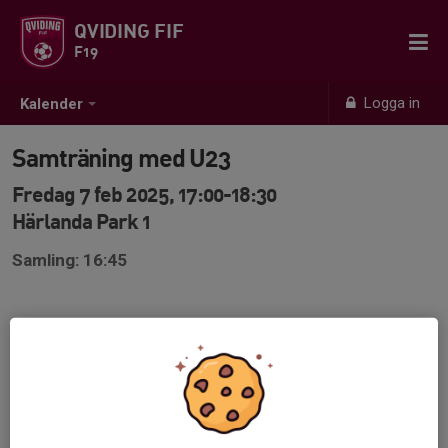
QVIDING FIF
F19
Logga in
Kalender
Samträning med U23
Fredag 7 feb 2025, 17:00-18:30
Härlanda Park 1
Samling: 16:45