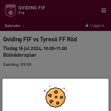
QVIDING FIF
F19
Logga in
Kalender
Qviding FIF vs Tyresö FF Röd
Tisdag 16 jul 2024, 10:00-11:00
Blidvädersplan
Samling: 09:00