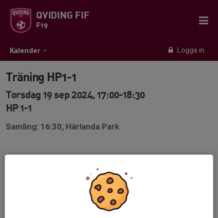
QVIDING FIF
F19
Logga in
Kalender
Träning HP1-1
Torsdag 19 sep 2024, 17:00-18:30
HP 1-1
Samling: 16:30, Härlanda Park