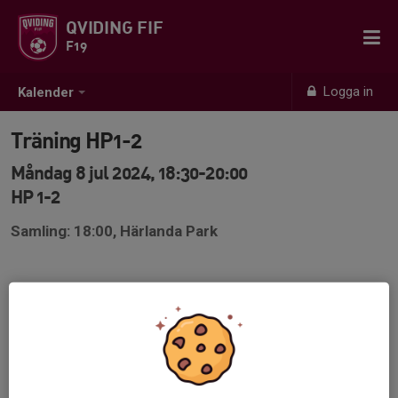
QVIDING FIF
F19
Logga in
Kalender
Träning HP1-2
Måndag 8 jul 2024, 18:30-20:00
HP 1-2
Samling: 18:00, Härlanda Park