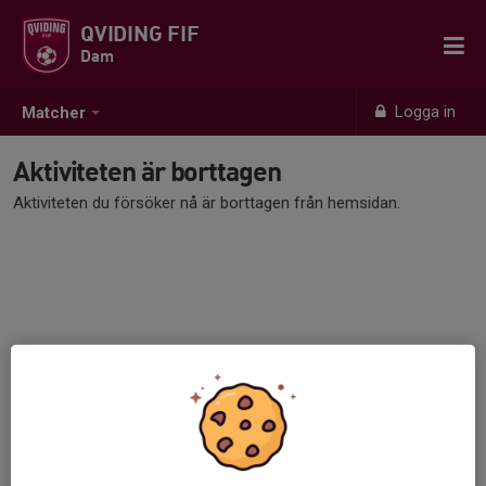
QVIDING FIF
Dam
Logga in
Matcher
Aktiviteten är borttagen
Aktiviteten du försöker nå är borttagen från hemsidan.