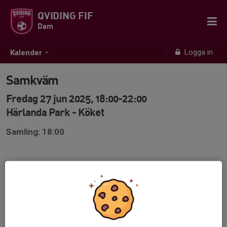
QVIDING FIF
Dam
Logga in
Kalender
Samkväm
Fredag 27 jun 2025, 18:00-22:00
Härlanda Park - Köket
Samling: 18:00