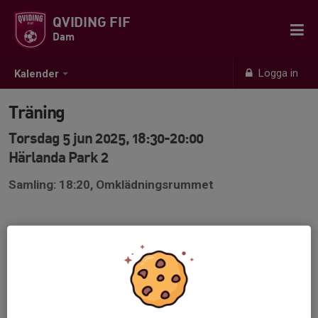
QVIDING FIF
Dam
Logga in
Kalender
Träning
Torsdag 5 jun 2025, 18:30-20:00
Härlanda Park 2
Samling: 18:20, Omklädningsrummet