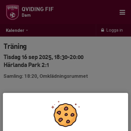
QVIDING FIF
Dam
Logga in
Kalender
Träning
Tisdag 16 sep 2025, 18:30-20:00
Härlanda Park 2:1
Samling: 18:20, Omklädningsrummet