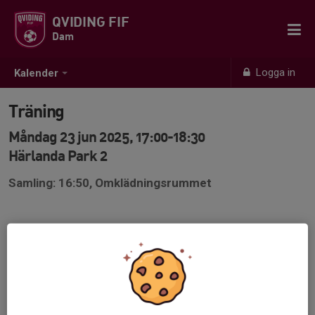
QVIDING FIF
Dam
Logga in
Kalender
Träning
Måndag 23 jun 2025, 17:00-18:30
Härlanda Park 2
Samling: 16:50, Omklädningsrummet