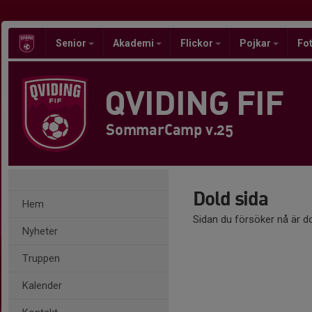
Senior
Akademi
Flickor
Pojkar
Fot
QVIDING FIF
SommarCamp v.25
Dold sida
Hem
Sidan du försöker nå är d
Nyheter
Truppen
Kalender