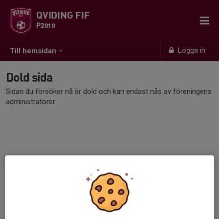
QVIDING FIF
P2010
Logga in
Till hemsidan
Dold sida
Sidan du försöker nå är dold och kan endast nås av föreningens
administratörer.