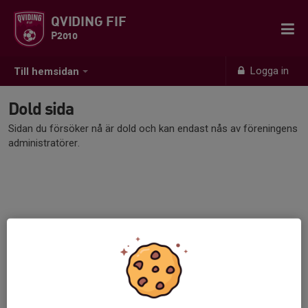
QVIDING FIF
P2010
Logga in
Till hemsidan
Dold sida
Sidan du försöker nå är dold och kan endast nås av föreningens
administratörer.