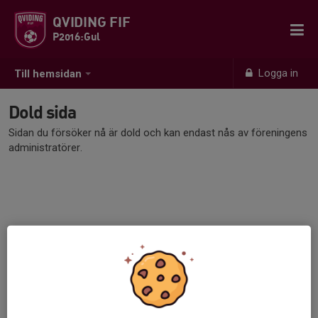
QVIDING FIF
P2016:Gul
Logga in
Till hemsidan
Dold sida
Sidan du försöker nå är dold och kan endast nås av föreningens
administratörer.