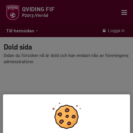
QVIDING FIF
P2013:Vinröd
Logga in
Till hemsidan
Dold sida
Sidan du försöker nå är dold och kan endast nås av föreningens
administratörer.