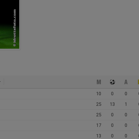
10
0
0
25
13
1
25
0
0
17
0
0
13
0
0